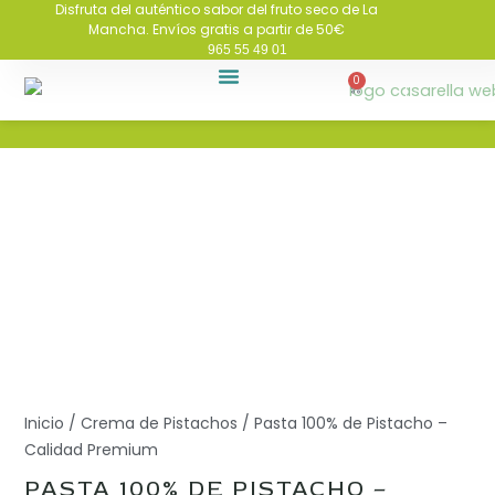
Disfruta del auténtico sabor del fruto seco de La
Ir
Mancha. Envíos gratis a partir de 50€
al
965 55 49 01
contenido
0
Carrito
PISTACHOS AL POR MAYOR
QUIÉNES SOMOS
RECETAS DE PISTACHOS
Inicio
/
Crema de Pistachos
/ Pasta 100% de Pistacho –
Calidad Premium
PASTA 100% DE PISTACHO –