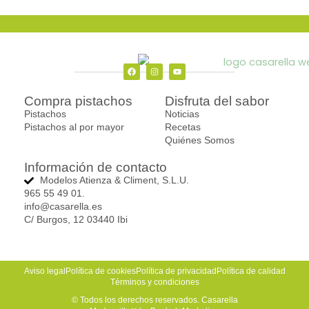
en
en
la
la
página
página
de
de
producto
producto
F
I
Y
a
n
o
c
s
u
Compra pistachos
Disfruta del sabor
e
t
t
b
a
u
Pistachos
Noticias
o
g
b
o
r
e
Pistachos al por mayor
Recetas
k
a
Quiénes Somos
m
Información de contacto
Modelos Atienza & Climent, S.L.U.
965 55 49 01.
info@casarella.es
C/ Burgos, 12 03440 Ibi
Aviso legal
Política de cookies
Política de privacidad
Política de calidad
Términos y condiciones
© Todos los derechos reservados. Casarella