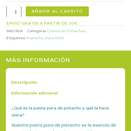
-
Calidad
AÑADIR AL CARRITO
Premium
cantidad
ENVÍO GRATIS A PARTIR DE 50€
SKU
N/A
Categoría
Crema de Pistachos
Etiquetas
Pistacho
,
Pura 100%
MÁS INFORMACIÓN
Descripción
Información adicional
¿Qué es la pasta pura de pistacho y qué la hace
única?
Nuestra pasta pura de pistacho es la esencia de