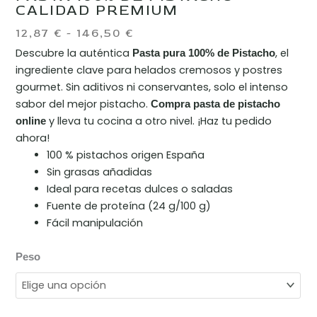
CALIDAD PREMIUM
RANGO
12,87
€
-
146,50
€
DE
Descubre la auténtica
, el
Pasta pura 100% de Pistacho
PRECIOS:
ingrediente clave para helados cremosos y postres
DESDE
gourmet. Sin aditivos ni conservantes, solo el intenso
12,87 €
sabor del mejor pistacho.
Compra pasta de pistacho
HASTA
y lleva tu cocina a otro nivel. ¡Haz tu pedido
online
146,50 €
ahora!
100 % pistachos origen España
Sin grasas añadidas
Ideal para recetas dulces o saladas
Fuente de proteína (24 g/100 g)
Fácil manipulación
Pasta
Peso
100%
de
Pistacho