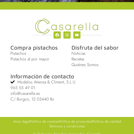
F
I
Y
a
n
o
c
s
u
Compra pistachos
Disfruta del sabor
e
t
t
b
a
u
Pistachos
Noticias
o
g
b
Pistachos al por mayor
Recetas
o
r
e
k
a
Quiénes Somos
m
Información de contacto
Modelos Atienza & Climent, S.L.U.
965 55 49 01.
info@casarella.es
C/ Burgos, 12 03440 Ibi
Aviso legal
Política de cookies
Política de privacidad
Política de calidad
Términos y condiciones
© Todos los derechos reservados. Casarella