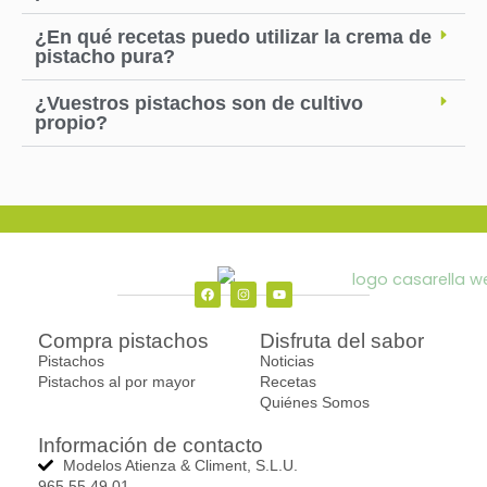
¿En qué recetas puedo utilizar la crema de
pistacho pura?
¿Vuestros pistachos son de cultivo
propio?
F
I
Y
a
n
o
c
s
u
Compra pistachos
Disfruta del sabor
e
t
t
b
a
u
Pistachos
Noticias
o
g
b
o
r
e
Pistachos al por mayor
Recetas
k
a
Quiénes Somos
m
Información de contacto
Modelos Atienza & Climent, S.L.U.
965 55 49 01.