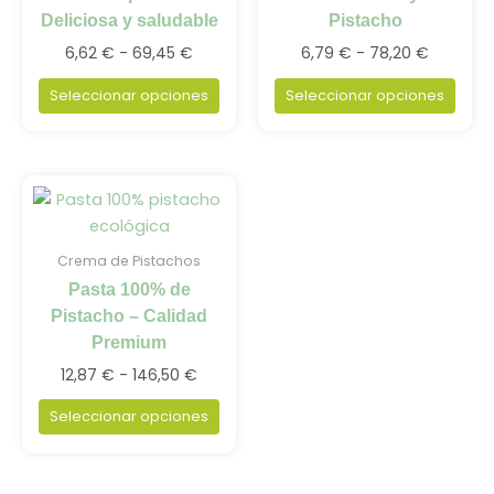
69,45 €
78,20 €
Deliciosa y saludable
Pistacho
Las
Las
opciones
opciones
6,62
€
-
69,45
€
6,79
€
-
78,20
€
se
se
Seleccionar opciones
Seleccionar opciones
pueden
pueden
elegir
elegir
en
en
la
la
Rango
Este
de
página
página
producto
precios:
de
de
tiene
desde
Crema de Pistachos
producto
producto
12,87 €
múltiples
hasta
Pasta 100% de
variantes.
146,50 €
Pistacho – Calidad
Las
Premium
opciones
se
12,87
€
-
146,50
€
pueden
Seleccionar opciones
elegir
en
la