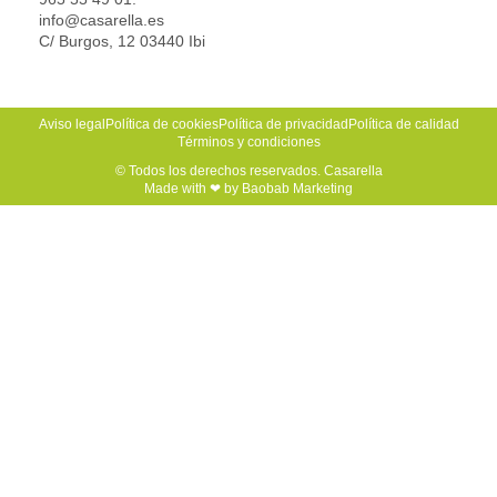
info@casarella.es
C/ Burgos, 12 03440 Ibi
Aviso legal
Política de cookies
Política de privacidad
Política de calidad
Términos y condiciones
© Todos los derechos reservados. Casarella
Made with ❤ by Baobab Marketing