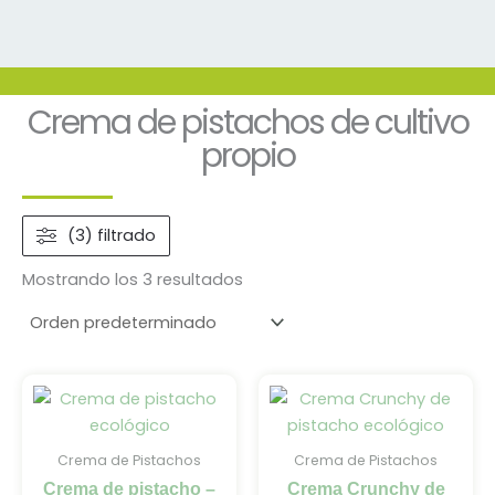
Crema de pistachos de cultivo
propio
(3) filtrado
Mostrando los 3 resultados
Rango
Rango
Este
Este
de
de
producto
producto
precios:
precios:
tiene
tiene
desde
desde
Crema de Pistachos
Crema de Pistachos
6,62 €
6,79 €
múltiples
múltiples
hasta
hasta
Crema de pistacho –
Crema Crunchy de
variantes.
variantes.