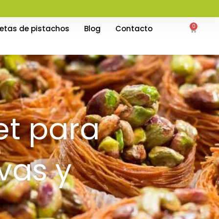
0
etas de pistachos
Blog
Contacto
Carrito
et para
vas y