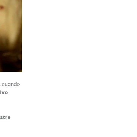
, cuando
tivo
stre