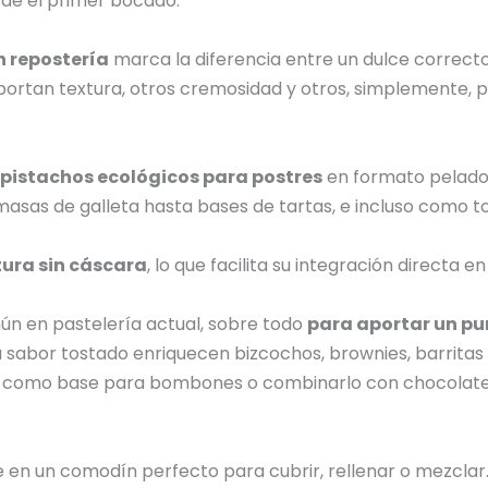
esde el primer bocado.
 repostería
marca la diferencia entre un dulce correct
aportan textura, otros cremosidad y otros, simplemente, 
pistachos ecológicos para postres
en formato pelado.
sas de galleta hasta bases de tartas, e incluso como t
tura sin cáscara
, lo que facilita su integración directa en
n en pastelería actual, sobre todo
para aportar un pu
su sabor tostado enriquecen bizcochos, brownies, barritas
o como base para bombones o combinarlo con chocolate
 en un comodín perfecto para cubrir, rellenar o mezclar