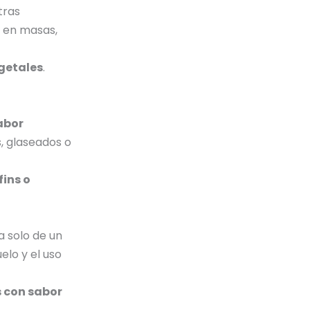
tras
e en masas,
getales
.
abor
, glaseados o
ins o
a solo de un
elo y el uso
s con sabor