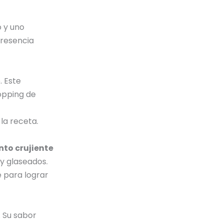
o y uno
presencia
 Este
opping de
 la receta.
nto crujiente
 y glaseados.
 para lograr
. Su sabor