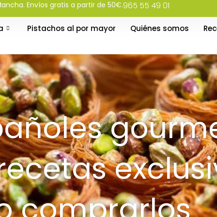
ancha. Envíos gratis a partir de 50€.
965 55 49 01
a
Pistachos al por mayor
Quiénes somos
Rec
pañoles gourm
 recetas exclusi
 comprarlos