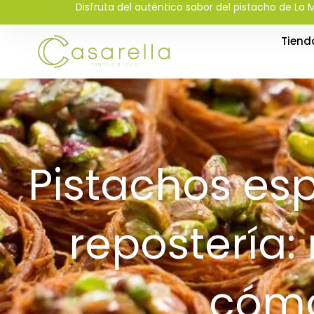
Disfruta del auténtico sabor del pistacho de La M
Ir
al
Tiend
contenido
Pistachos es
repostería:
cómo