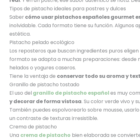
real
. Y en un postre, ese sabor auténtico se nota. D
Tipos de pistacho ideales para postres y dulces
Saber
cómo usar pistachos españoles gourmet en
inolvidable. Cada formato tiene su función. Algunos 
estética.
Pistacho pelado ecológico
Los reposteros que buscan ingredientes puros eligen
formato se adapta a muchas preparaciones: desde ma
helados o yogures caseros.
Tiene la ventaja de
conservar todo su aroma y tex
Granillo de pistacho tostado
El uso del
granillo de pistacho español
es muy comú
y decorar de forma vistosa
. Su color verde vivo y 
También puedes espolvorearlo sobre mousse, usarl
un contraste de texturas irresistible.
Crema de pistacho
Una
crema de pistacho
bien elaborada se convierte